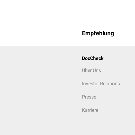
Etidocain
Prilocain
Hinweis: Listen sind nich
Empfehlung
DocCheck
Über Uns
Investor Relations
Presse
Karriere