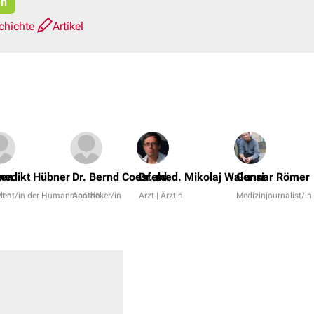
en
chichte
Artikel
ken
nedikt Hübner
Dr. Bernd Coesfeld
Dr. med. Mikolaj Walensi
Gunnar Römer
ztin
dent/in der Humanmedizin
Apotheker/in
Arzt | Ärztin
Medizinjournalist/in