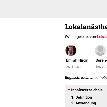
Lokalanästh
(Weitergeleitet von
Lokal
Emrah Hircin
Sören-
Arzt | Ärztin
Student
Englisch
: local anestheti
Inhaltsverzeichnis
1
Definition
2
Anwendung