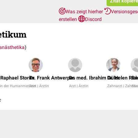
Zitat kopier
Was zeigt hierher
Versionsges
erstellen
Discord
etikum
anästhetika
)
Raphael Storim
Dr. Frank Antwerpes
Dr. med. Ibrahim Güler
Dr. Helen Ric
Be
/in der Humanmedizin
Arzt | Ärztin
Arzt | Ärztin
Zahnarzt | Zahnär
Stu
c