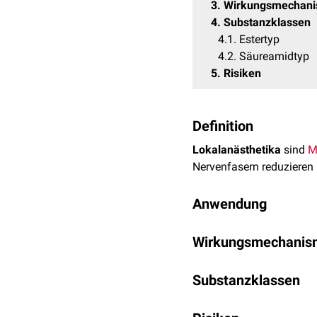
3
Wirkungsmechan
4
Substanzklassen
4.1
Estertyp
4.2
Säureamidtyp
5
Risiken
Definition
Lokalanästhetika
sind
M
Nervenfasern reduzieren 
Anwendung
Lokalanästhetika könne
Wirkungsmechanis
Oberflächenanästhes
Lokalanästhetika wirke
Infiltrationsanästhesi
Substanzklassen
die Depolarisation wicht
Leitungsanästhesie
verhindert. Die Wirkung
Intravenöse Regional
Prinzipiell werden nach
geladenes Molekül, zustan