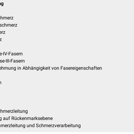
ng
chmerz
nschmerz
erz
z
e-IV-Fasern
e-III-Fasern
hmung in Abhängigkeit von Fasereigenschaften
n
chmerzleitung
ng auf Rückenmarksebene
hmerzleitung und Schmerzverarbeitung