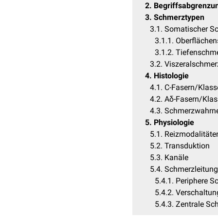
2
Begriffsabgrenzu
3
Schmerztypen
3.1
Somatischer S
3.1.1
Oberfläche
3.1.2
Tiefenschm
3.2
Viszeralschmer
4
Histologie
4.1
C-Fasern/Klass
4.2
Aδ-Fasern/Klass
4.3
Schmerzwahrne
5
Physiologie
5.1
Reizmodalitäte
5.2
Transduktion
5.3
Kanäle
5.4
Schmerzleitung
5.4.1
Periphere S
5.4.2
Verschaltu
5.4.3
Zentrale Sc