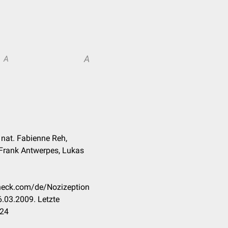
A
A
. nat. Fabienne Reh,
 Frank Antwerpes, Lukas
check.com/de/Nozizeption
.03.2009. Letzte
024