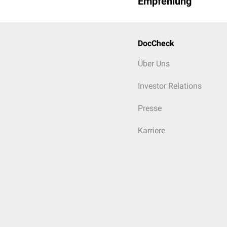
Empfehlung
Mechanisch-chemisc
identifiziert.
Thermisch-chemisch
DocCheck
Kanälen
(transient re
verschiedene Rezepto
Über Uns
TRPV1
-Kanäle: ö
Pfeffer, scharfer 
Investor Relations
Schärfeempfinden 
Presse
zurückzuführen.
TRPV2
-Kanäle: öf
Karriere
TRPA1
-Kanäle: w
Hydroxynonenal
)
TRPM8
-Kanäle: ö
Chemische Reizung
:
ion channels). Dies 
Folge einer Ischämie 
Entzündungsbedingte
von Rezeptoren für E