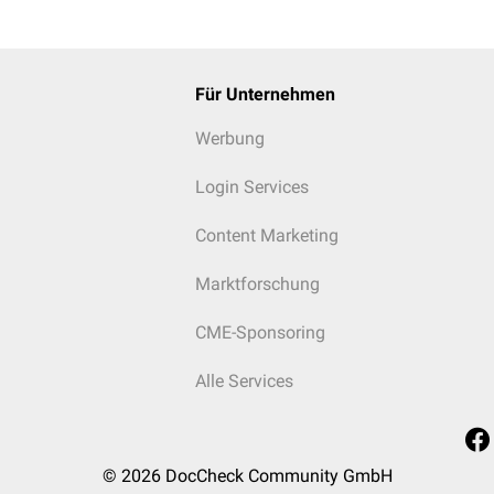
he Transduktion
: Die Kanäle der mechanischen Transduktion si
e Transduktion
: Die thermische Transduktion erfolgt meist mit
Für Unternehmen
ceptor potential vanilloid receptors). Aufgrund unterschiedliche
r-Subtypen unterschieden.
Werbung
ffnen bei Temperaturen > 42 °C und sind zudem capsaicinsensib
Paprika und Chilli enthalten und verantwortlich für das Schärfe
Login Services
ist also nicht auf den Geschmackssinn, sondern auf Schmerzr
Content Marketing
fnen bei Temperaturen > 52 °C und sind nicht capsaicinsensitiv.
Marktforschung
erden durch verschiedene Moleküle (z.B.
Allylisothiocyanat
,
Wass
 sowie ggf. durch Kälte aktiviert.
CME-Sponsoring
ffnen bei Temperaturen < 25 °C, sowie bei Bindung von
Menthol
.
 Ein Abfall des pH-Wertes führt zur Öffnung säuresensitiver Kanä
Alle Services
geschieht bei Säureexposition, aber auch bei Anhäufung saurer
M
(z.B.
Herzinfarkt
).
 Sensibilisierung
: Darüberhinaus verfügt die Nozizeptorenmemb
© 2026
DocCheck Community GmbH
ntzündungsmediatoren (
Bradykinin
,
Histamin
,
Prostaglandine
,
Z