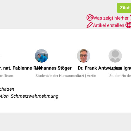
Zitat
Was zeigt hierher
Artikel erstellen
er. nat. Fabienne Reh
Johannes Stöger
Dr. Frank Antwerpes
Lukas Ign
ck Team
Student/in der Humanmedizin
Arzt | Ärztin
Student/in d
schaden
ption, Schmerzwahrnehmung