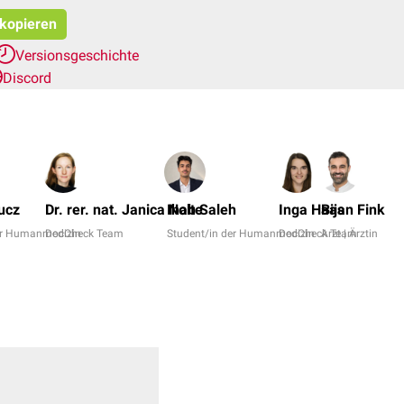
 kopieren
Versionsgeschichte
Discord
ucz
Dr. rer. nat. Janica Nolte
Ihab Saleh
Inga Haas
Bijan Fink
er Humanmedizin
DocCheck Team
Student/in der Humanmedizin
DocCheck Team
Arzt | Ärztin