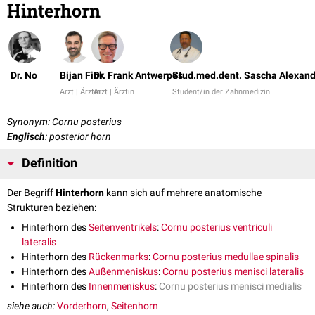
Hinterhorn
Dr. No
Bijan Fink
Dr. Frank Antwerpes
Stud.med.dent. Sascha Alexand
Arzt | Ärztin
Arzt | Ärztin
Student/in der Zahnmedizin
Synonym: Cornu posterius
Englisch
: posterior horn
Definition
Der Begriff
Hinterhorn
kann sich auf mehrere anatomische
Strukturen beziehen:
Hinterhorn des
Seitenventrikels
:
Cornu posterius ventriculi
lateralis
Hinterhorn des
Rückenmarks
:
Cornu posterius medullae spinalis
Hinterhorn des
Außenmeniskus
:
Cornu posterius menisci lateralis
Hinterhorn des
Innenmeniskus
:
Cornu posterius menisci medialis
siehe auch:
Vorderhorn
,
Seitenhorn