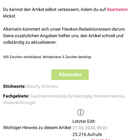
funktionell oder psychisch bedingt sein.
Du kannst den Artikel selbst verbessern, indem du auf
Bearbeiten
klickst.
Alternativ kümmert sich unser Flexikon-Redaktionsteam darum.
Deine zusätzlichen Angaben helfen uns, den Artikel schnell und
vollständig zu aktualisieren:
500
Zeichen verbleibend. Mindestens 5 Zeichen benötigt.
Absenden
Stichworte:
Bauch
,
Schmerz
Fachgebiete:
Gastroenterologie
,
Gynäkologie
,
Intensivmedizin
,
Viszeralchirurgie
Letzter Edit:
Wichtiger Hinweis zu diesem Artikel
21.03.2024, 09:01
25.216 Aufrufe