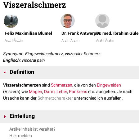
Viszeralschmerz
Felix Maximilian Blümel
Dr. Frank Antwerpes
Dr. med. Ibrahim Güle
Arzt | Ärztin
Arzt | Ärztin
Arzt | Ärztin
Synonyme: Eingeweideschmerz, viszeraler Schmerz
Englisch
: visceral pain
Definition
Viszeralschmerzen
sind
Schmerzen
, die von den
Eingeweiden
(Viszera) wie
Magen
,
Darm
,
Leber
,
Pankreas
etc. ausgehen. Je nach
Ursache kann der
Schmerzcharakter
unterschiedlich ausfallen.
Einteilung
Viszeralschmerzen lassen sich nach ihrem Sitz weiter im
thorakale
,
Artikelinhalt ist veraltet?
abdominelle
und
pelvine
Schmerzen unterteilen. Sie können organisch,
Hier melden