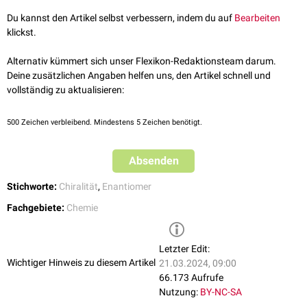
Moleküle können durch Drehung nicht zur Deckung gebracht werden.
Du kannst den Artikel selbst verbessern, indem du auf
Bearbeiten
Man trennt sie durch
Racematspaltung
.
klickst.
Eine Möglichkeit ist die Reaktion mit einem ebenfalls
chiralen
Reagenz.
Dadurch entstehen Diastereomere, deren Salze man z.B. durch
Alternativ kümmert sich unser Flexikon-Redaktionsteam darum.
fraktionierte Kristallisation trennen kann.
Deine zusätzlichen Angaben helfen uns, den Artikel schnell und
vollständig zu aktualisieren:
500
Zeichen verbleibend. Mindestens 5 Zeichen benötigt.
Absenden
Stichworte:
Chiralität
,
Enantiomer
Fachgebiete:
Chemie
Letzter Edit:
Wichtiger Hinweis zu diesem Artikel
21.03.2024, 09:00
66.173 Aufrufe
Nutzung:
BY-NC-SA