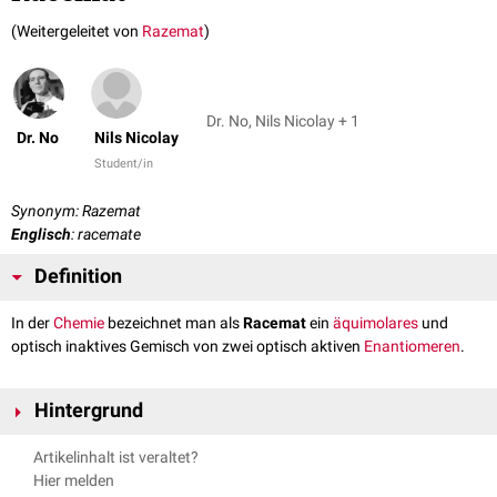
(Weitergeleitet von
Razemat
)
Dr. No, Nils Nicolay + 1
Dr. No
Nils Nicolay
Student/in
Synonym: Razemat
Englisch
: racemate
Definition
In der
Chemie
bezeichnet man als
Racemat
ein
äquimolares
und
optisch inaktives Gemisch von zwei optisch aktiven
Enantiomeren
.
Hintergrund
Enantiomere haben dieselbe
Summenformel
und ein identisches
Artikelinhalt ist veraltet?
chemisches Verhalten, unterscheiden sich aber in ihrem Drehsinn, der
Hier melden
sog.
Chiralität
. Sie verhalten sich wie Bild und Spiegelbild. Die isomeren