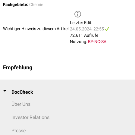
miteinander vermengt, spricht man von einem racemischen Gemisch
Fachgebiete:
Chemie
bzw.
Racemat
, das optisch nicht aktiv ist.
Letzter Edit:
Wichtiger Hinweis zu diesem Artikel
24.05.2024, 22:55
72.611 Aufrufe
Nutzung:
BY-NC-SA
Empfehlung
DocCheck
Über Uns
Investor Relations
Presse