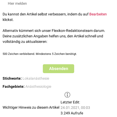
Schmerzfreiheit erreicht, sollte zunächst abgewartet werden, ob noch
Hier melden
Schwelle überschreiten und wird fortgeleitet.
eine ausreichende Blockade eintritt. Falls möglich, kann weiteres
Lokalanästhetikum nachinjiziert werden. Ist beides nicht erfolgreich oder
Du kannst den Artikel selbst verbessern, indem du auf
Bearbeiten
möglich, erfolgt meist ein Wechsel zur
Allgemeinanästhesie
.
klickst.
Alternativ kümmert sich unser Flexikon-Redaktionsteam darum.
Deine zusätzlichen Angaben helfen uns, den Artikel schnell und
vollständig zu aktualisieren:
500
Zeichen verbleibend. Mindestens 5 Zeichen benötigt.
Absenden
Stichworte:
Lokalanästhesie
Fachgebiete:
Anästhesiologie
Letzter Edit:
Wichtiger Hinweis zu diesem Artikel
24.01.2021, 00:03
3.249 Aufrufe