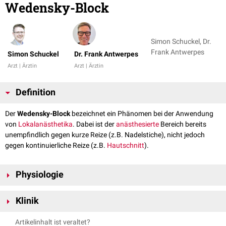
Wedensky-Block
Simon Schuckel, Dr.
Frank Antwerpes
Simon Schuckel
Dr. Frank Antwerpes
Arzt | Ärztin
Arzt | Ärztin
Definition
Der
Wedensky-Block
bezeichnet ein Phänomen bei der Anwendung
von
Lokalanästhetika
. Dabei ist der
anästhesierte
Bereich bereits
unempfindlich gegen kurze Reize (z.B. Nadelstiche), nicht jedoch
gegen kontinuierliche Reize (z.B.
Hautschnitt
).
Physiologie
Ursächlich für das Phänomen ist, dass die
minimale Hemmkonzentration
Klinik
(C
) des Lokalanästhetikums am
Nerven
gerade erst erreicht ist. Somit
m
können zwar keine Einzelreize mehr weitergeleitet werden, ein
Ist nach Injektion des Lokalanästhetikums noch keine vollständige
Artikelinhalt ist veraltet?
kontinuierlicher Reiz kann jedoch nach mehreren Impulsen die nötige