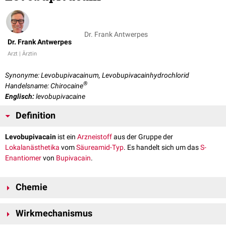
Dr. Frank Antwerpes
Dr. Frank Antwerpes
Arzt | Ärztin
Synonyme: Levobupivacainum, Levobupivacainhydrochlorid
®
Handelsname: Chirocaine
Englisch:
levobupivacaine
Definition
Levobupivacain
ist ein
Arzneistoff
aus der Gruppe der
Lokalanästhetika
vom
Säureamid-Typ
. Es handelt sich um das
S-
Enantiomer
von
Bupivacain
.
Chemie
Levobupivacain ist eines der beiden Enantiomere des Bupivacains. Es
Wirkmechanismus
hat die
Summenformel
C
H
N
O und eine
molare Masse
von 288,43
18
28
2
g/
mol
.