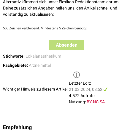
Bezüglich des Übergangs von Levobupivacain in die
Muttermilch
liegen
Überempfindlichkeitsreaktionen:
allergische
Erscheinungen,
Diarrhoe
,
Alternativ kümmert sich unser Flexikon-Redaktionsteam darum.
derzeit (2021) keine Daten vor. Es ist wahrscheinlich, dass
Asthmaanfall
Deine zusätzlichen Angaben helfen uns, den Artikel schnell und
Levobupivacain in die Muttermilch gelangt. Deshalb sollte das Präparat
vollständig zu aktualisieren:
Levobupivacain ist
knorpeltoxisch
und steht im Verdacht, nach
während der
Stillzeit
nicht angewendet werden.
intraartikulärer
Gabe in seltenen Fällen eine
postarthroskopische
glenohumerale Chondrolyse
(PAGCL) auszulösen.
500
Zeichen verbleibend. Mindestens 5 Zeichen benötigt.
Absenden
Stichworte:
Lokalanästhetikum
Fachgebiete:
Arzneimittel
Letzter Edit:
Wichtiger Hinweis zu diesem Artikel
21.03.2024, 08:52
4.572 Aufrufe
Nutzung:
BY-NC-SA
Empfehlung