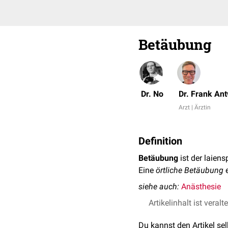
Betäubung
Dr. No
Dr. Frank An
Arzt | Ärztin
Definition
Betäubung
ist der laien
Eine
örtliche Betäubung
e
siehe auch:
Anästhesie
Artikelinhalt ist veralt
Du kannst den Artikel se