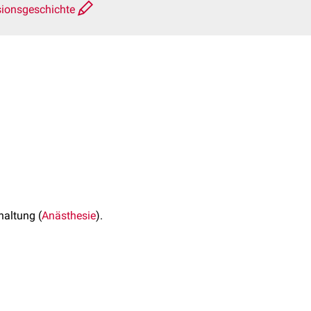
sionsgeschichte
haltung (
Anästhesie
).