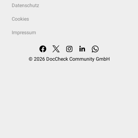
Datenschutz
Cookies
Impressum
© 2026
DocCheck Community GmbH
Weitere morphologische Besonderheiten
Anisozytose
: Verkleinerung und Vergrößerung der Erythrozyten bei
unterschiedlichen Formen der Anämie
Basophile Tüpfelung
: multiple, basophile Granula bei ungenügender
Zellreifung
Cabot-Ringe
: Reste von Spindelmaterial bei Asplenie oder Störung der
Erythropoese
Heinz-Körper
: Denaturierters Hämoglobin unter anderem bei