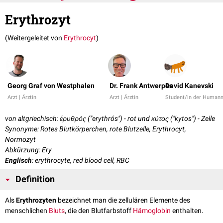
Erythrozyt
(Weitergeleitet von
Erythrocyt
)
Georg Graf von Westphalen
Dr. Frank Antwerpes
David Kanevski
Arzt | Ärztin
Arzt | Ärztin
Student/in der Human
von altgriechisch: ἐρυθρός ("erythrós") - rot und κύτος ("kytos") - Zelle
Synonyme: Rotes Blutkörperchen, rote Blutzelle, Erythrocyt,
Normozyt
Abkürzung: Ery
Englisch
: erythrocyte, red blood cell, RBC
Definition
Als
Erythrozyten
bezeichnet man die zellulären Elemente des
menschlichen
Bluts
, die den Blutfarbstoff
Hämoglobin
enthalten.