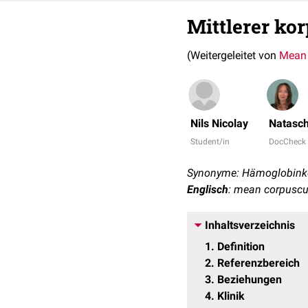
Mittlerer ko
(Weitergeleitet von
Mean 
Nils Nicolay
Natasch
Student/in
DocCheck
Synonyme: Hämoglobinkoef
Englisch
: mean corpuscu
Inhaltsverzeichnis
1
Definition
2
Referenzbereich
3
Beziehungen
4
Klinik