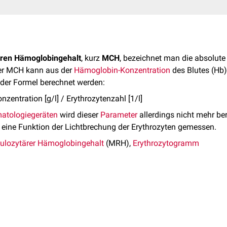
ären Hämoglobingehalt
, kurz
MCH
, bezeichnet man die absolut
er MCH kann aus der
Hämoglobin-Konzentration
des Blutes (Hb
der Formel berechnet werden:
ntration [g/l] / Erythrozytenzahl [1/l]
atologiegeräten
wird dieser
Parameter
allerdings nicht mehr be
 eine Funktion der Lichtbrechung der Erythrozyten gemessen.
ikulozytärer Hämoglobingehalt
(MRH),
Erythrozytogramm
rythrozytenindizes
und ist ein diagnostischer
Marker
für versch
n Systems. Der MCH beträgt unter physiologischen Bedingungen
r Marker im Zusammenhang mit zwei anderen Werten:
.