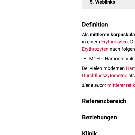
5
Weblinks
Definition
Als
mittleren korpuskul
in einem
Erythrozyten
. D
Erythrozyten
nach folgen
MCH = Hämoglobinkonze
Bei vielen modernen
Häm
Durchflusszytometrie
als
siehe auch:
mittlerer ret
Referenzbereich
Der MCH gehört zu den
E
Beziehungen
Blutes und blutbildende
-12
Rechnerisch steht diese
28 bis 33 pg (10
g)
Klinik