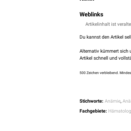
der
MCHC
und
Der Wert kann auch in
F
Wenn der MCH vermindert 
dem
MCV
.
Weblinks
Erythrozyten mit norma
Der Zusammenhang ist d
Laborlexikon
Artikelinhalt ist veralt
siehe auch:
Anämiediagn
MCH = MCHC x MCV
gegeben. Das bedeutet: S
Du kannst den Artikel se
Alternativ kümmert sich
Artikel schnell und vollst
500
Zeichen verbleibend. Mindes
Stichworte:
Anämie
,
Anä
Fachgebiete:
Hämatolog