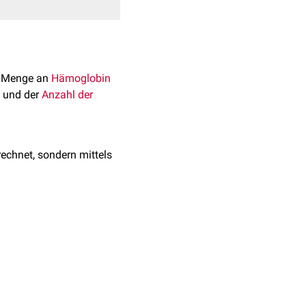
e Menge an
Hämoglobin
) und der
Anzahl der
rechnet, sondern mittels
iedene Erkrankungen des
 etwa