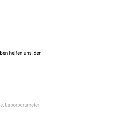
sie
hyperchrom
.
echnet werden.
ben helfen uns, den
ie
,
Laborparameter