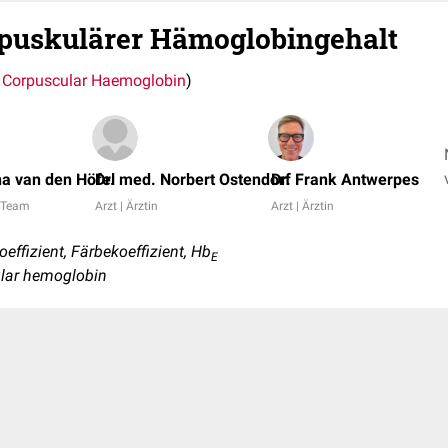
rpuskulärer Hämoglobingehalt
Corpuscular Haemoglobin
)
a van den Höfel
Dr. med. Norbert Ostendorf
Dr. Frank Antwerpes
 Team
Arzt | Ärztin
Arzt | Ärztin
fizient, Färbekoeffizient, Hb
E
lar hemoglobin