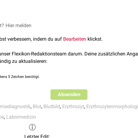
emtomol
angegeben werden (
SI-Einheit
, fmol=pg * 0,062).
ist, sind die Erythrozyten
hypochrom
, bei erhöhtem MCH sind 
lem Hämoglobingehalt werden als
normochrom
bezeichnet.
urch die Beziehung
et?
Hier melden
ostik
ind zwei dieser drei Größen bekannt, kann die dritte daraus err
lbst verbessern, indem du auf
Bearbeiten
klickst.
 unser Flexikon-Redaktionsteam darum. Deine zusätzlichen Anga
ändig zu aktualisieren:
tens 5 Zeichen benötigt.
Absenden
miediagnostik
,
Blut
,
Blutbild
,
Erythrozyt
,
Erythrozytenmorpholog
ie
,
Labormedizin
Letzter Edit: