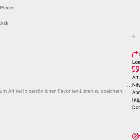
Piccer
Ask
A
T
Loa
Art
Nil
um Artikel in persönlichen Favoriten-Listen zu speichern.
Abr
htt
Doc