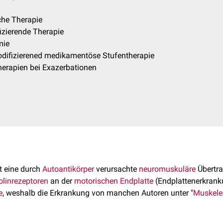
he Therapie
izierende Therapie
mie
difizierened medikamentöse Stufentherapie
herapien bei Exazerbationen
t eine durch
Autoantikörper
verursachte
neuromuskuläre
Übertr
olinrezeptoren
an der
motorischen Endplatte
(Endplattenerkranku
e
, weshalb die Erkrankung von manchen Autoren unter "
Muskele