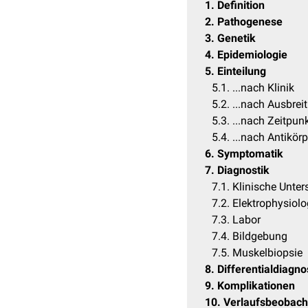
1
Definition
2
Pathogenese
3
Genetik
4
Epidemiologie
5
Einteilung
5.1
...nach Klinik
5.2
...nach Ausbrei
5.3
...nach Zeitpun
5.4
...nach Antikör
6
Symptomatik
7
Diagnostik
7.1
Klinische Unte
7.2
Elektrophysiol
7.3
Labor
7.4
Bildgebung
7.5
Muskelbiopsie
8
Differentialdiagn
9
Komplikationen
10
Verlaufsbeobach