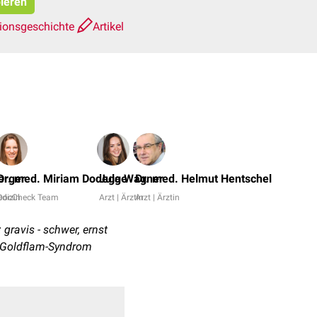
pieren
ionsgeschichte
Artikel
Dr.
No,
erger
Dr. med. Miriam Dodegge
Jula Wagner
Dr. med. Helmut Hentschel
Dr.
dizin
DocCheck Team
Arzt | Ärztin
Arzt | Ärztin
Fran
Antw
 gravis - schwer, ernst
+
m-Goldflam-Syndrom
26