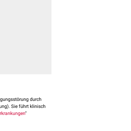
agungsstörung durch
ng). Sie führt klinisch
rkrankungen
"