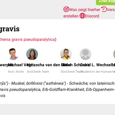
Zitat ko
Was zeigt hierher
Vers
erstellen
Discord
gravis
henia gravis pseudoparalytica
)
twerpes
Michael Vogt
Natascha van den Höfel
Simon Schuckel
David L. Wechselb
Arzt | Ärztin
DocCheck Team
DocCheck Team
Student/in der Humanme
mŷs") - Muskel, ἀσθένεια ("asthéneia") - Schwäche; von lateinisch:
avis pseudoparalytica, Erb-Goldflam-Krankheit, Erb-Oppenhei
vis