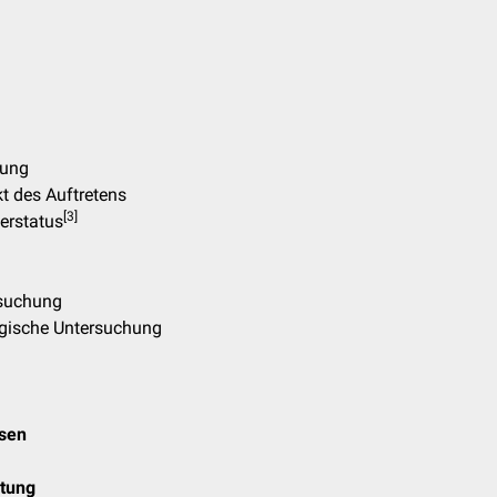
tung
kt des Auftretens
[
3
]
perstatus
rsuchung
ogische Untersuchung
osen
tung