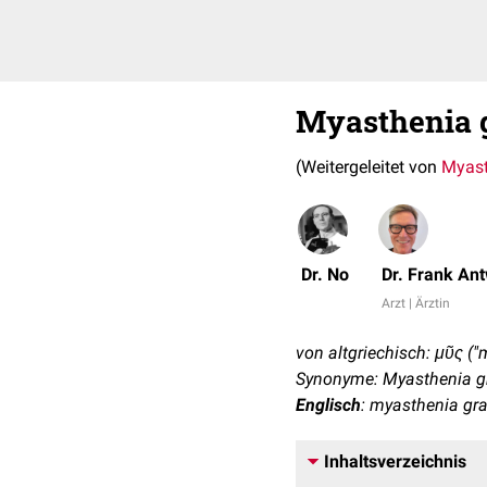
Myasthenia 
(Weitergeleitet von
Myast
Dr. No
Dr. Frank An
Arzt | Ärztin
von altgriechisch: μῦς ("
Synonyme: Myasthenia gr
Englisch
: myasthenia gra
Inhaltsverzeichnis