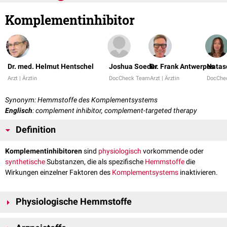
Komplementinhibitor
Dr. med. Helmut Hentschel
Joshua Soeder
Dr. Frank Antwerpes
Natas
Arzt | Ärztin
DocCheck Team
Arzt | Ärztin
DocChe
Synonym: Hemmstoffe des Komplementsystems
Englisch
: complement inhibitor, complement-targeted therapy
Definition
Komplementinhibitoren
sind
physiologisch
vorkommende oder
synthetische
Substanzen, die als spezifische
Hemmstoffe
die
Wirkungen einzelner Faktoren des
Komplementsystems
inaktivieren.
Physiologische Hemmstoffe
C1-Esterase-Inhibitor
, der auch als Arzneimittel zur Verfügung steht
®
®
®