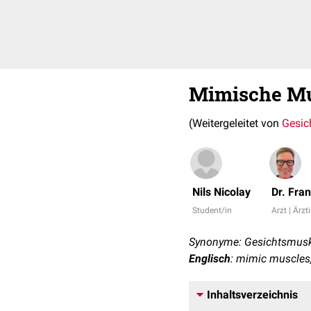
Mimische Mu
(Weitergeleitet von
Gesic
Nils Nicolay
Dr. Fra
Student/in
Arzt | Ärzt
Synonyme: Gesichtsmusk
Englisch
: mimic muscles
Inhaltsverzeichnis