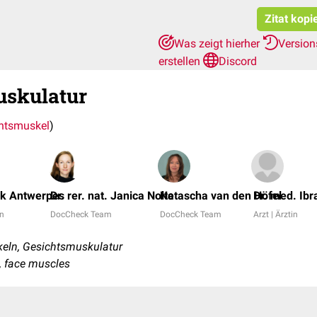
Zitat kopi
Was zeigt hierher
Version
erstellen
Discord
skulatur
htsmuskel
)
nk Antwerpes
Dr. rer. nat. Janica Nolte
Natascha van den Höfel
Dr. med. Ibr
in
DocCheck Team
DocCheck Team
Arzt | Ärztin
eln, Gesichtsmuskulatur
, face muscles