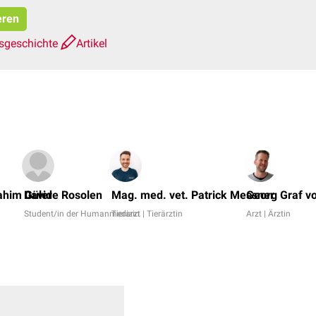
eren
sgeschichte
Artikel
ahim Güler
Davide Rosolen
Mag. med. vet. Patrick Messner
Georg Graf v
Student/in der Humanmedizin
Tierarzt | Tierärztin
Arzt | Ärztin