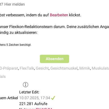
et?
© Midjourney
Hier melden
epti nasi
weise zur Verfügung gestellt durch die
Anatomie der Uni Köln
lbst verbessern, indem du auf
Bearbeiten
klickst.
i superioris alaeque nasi
 unser Flexikon-Redaktionsteam darum. Deine zusätzlichen Anga
ändig zu aktualisieren:
s mit mimischer Muskulatur
t
is oris
tens 5 Zeichen benötigt.
r anguli oris
Absenden
s
abii superioris
D-Präparat
,
FlexTalk
,
Gesicht
,
Gesichtsmuskel
,
Mimik
,
Muskulat
ticus major
als
ticus minor
tor
Letzter Edit:
 labii inferioris
sem Artikel
10.07.2025, 17:34
nguli oris
221.281 Aufrufe