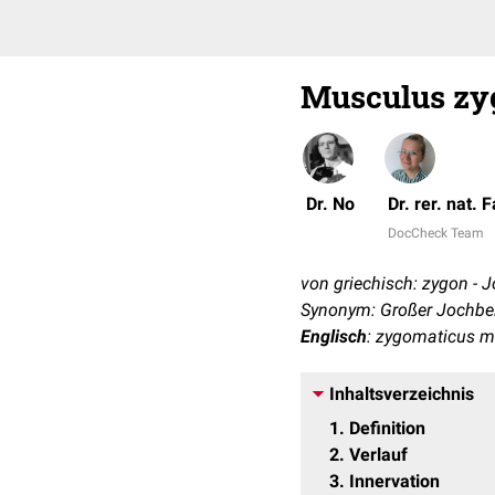
Musculus zy
Dr. No
Dr. rer. nat.
DocCheck Team
von griechisch: zygon - 
Synonym: Großer Jochbe
Englisch
: zygomaticus m
Inhaltsverzeichnis
1
Definition
2
Verlauf
3
Innervation