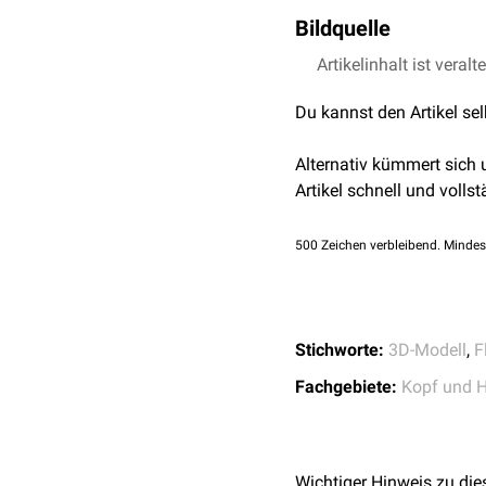
Bildquelle
Artikelinhalt ist veralt
Bildquelle Podcast: 
Du kannst den Artikel se
Alternativ kümmert sich
Artikel schnell und vollst
500
Zeichen verbleibend. Mindes
Stichworte:
3D-Modell
,
F
Fachgebiete:
Kopf und H
Wichtiger Hinweis zu die