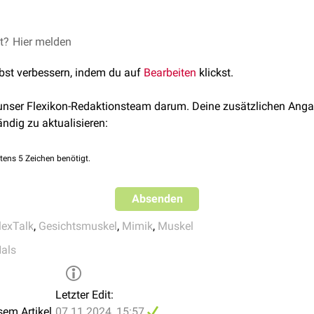
Flextalk - Die mimische Muskulatur
et?
© Midjourney
Hier melden
lbst verbessern, indem du auf
Bearbeiten
klickst.
 unser Flexikon-Redaktionsteam darum. Deine zusätzlichen Anga
ändig zu aktualisieren:
tens 5 Zeichen benötigt.
Absenden
lexTalk
,
Gesichtsmuskel
,
Mimik
,
Muskel
als
Letzter Edit:
sem Artikel
07.11.2024, 15:57