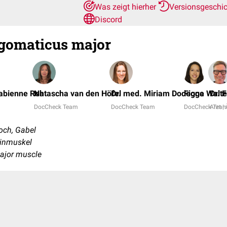
Was zeigt hierher
Versionsgeschi
Discord
gomaticus major
 Fabienne Reh
Natascha van den Höfel
Dr. med. Miriam Dodegge
Fiona Walte
Dr. 
DocCheck Team
DocCheck Team
DocCheck Tea
Arzt | 
Joch, Gabel
inmuskel
ajor muscle