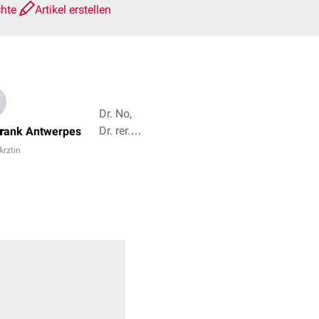
chte
Artikel erstellen
Dr. No,
Dr. rer.
r
Frank Antwerpes
nat.
m
Ärztin
Fabienne
Reh + 6