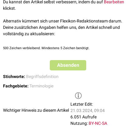
siehe auch
:
Dekrement (Neurophysiologie)
Du kannst den Artikel selbst verbessern, indem du auf
Bearbeiten
klickst.
Alternativ kümmert sich unser Flexikon-Redaktionsteam darum.
Deine zusätzlichen Angaben helfen uns, den Artikel schnell und
vollständig zu aktualisieren:
500
Zeichen verbleibend. Mindestens 5 Zeichen benötigt.
Absenden
Stichworte:
Begriffsdefinition
Fachgebiete:
Terminologie
Letzter Edit:
Wichtiger Hinweis zu diesem Artikel
21.03.2024, 09:04
6.051 Aufrufe
Nutzung:
BY-NC-SA