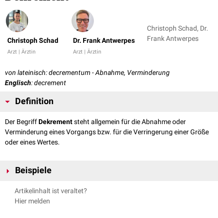
Christoph Schad, Dr.
Frank Antwerpes
Christoph Schad
Dr. Frank Antwerpes
Arzt | Ärztin
Arzt | Ärztin
von lateinisch: decrementum - Abnahme, Verminderung
Englisch
: decrement
Definition
Der Begriff
Dekrement
steht allgemein für die Abnahme oder
Verminderung eines Vorgangs bzw. für die Verringerung einer Größe
oder eines Wertes.
Beispiele
In der Medizin verwendet man den Begriff zum Beispiel für das
Artikelinhalt ist veraltet?
Nachlassen von
Krankheitssymptomen
. In der
Neurophysiologie
steht er
Hier melden
für die Abnahme einer Reizantwort.