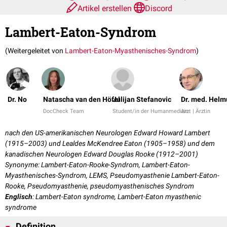
Artikel erstellen
Discord
Lambert-Eaton-Syndrom
(Weitergeleitet von
Lambert-Eaton-Myasthenisches-Syndrom
)
Dr. No
Natascha van den Höfel
Julijan Stefanovic
Dr. med. Helm
DocCheck Team
Student/in der Humanmedizin
Arzt | Ärztin
nach den US-amerikanischen Neurologen Edward Howard Lambert
(1915–2003) und Lealdes McKendree Eaton (1905–1958) und dem
kanadischen Neurologen Edward Douglas Rooke (1912–2001)
Synonyme: Lambert-Eaton-Rooke-Syndrom, Lambert-Eaton-
Myasthenisches-Syndrom, LEMS, Pseudomyasthenie Lambert-Eaton-
Rooke, Pseudomyasthenie, pseudomyasthenisches Syndrom
Englisch
: Lambert-Eaton syndrome, Lambert-Eaton myasthenic
syndrome
Definition