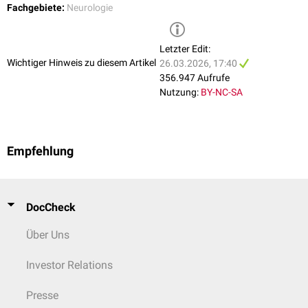
Bildgebung
Fachgebiete:
Neurologie
Zum Ausschluss eines Bronchialkarzinoms werden
Thorax-CT
und
FDG-
PET
durchgeführt. Bei paraneoplastischem Verlauf wird das Karzinom in
Letzter Edit:
einem Zeitraum von 1 bis 3 Jahren nach dem Auftreten der typischen
Wichtiger Hinweis zu diesem Artikel
26.03.2026, 17:40
LEMS-Symptome
manifest
.
356.947 Aufrufe
Nutzung:
BY-NC-SA
Empfehlung
DocCheck
Über Uns
Investor Relations
Presse