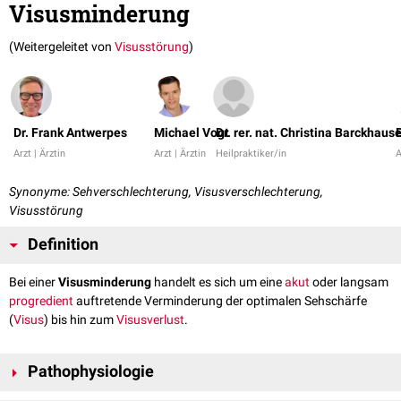
Visusminderung
(Weitergeleitet von
Visusstörung
)
Dr. Frank Antwerpes
Michael Vogt
Dr. rer. nat. Christina Barckhaus
Arzt | Ärztin
Arzt | Ärztin
Heilpraktiker/in
A
Synonyme: Sehverschlechterung, Visusverschlechterung,
Visusstörung
Definition
Bei einer
Visusminderung
handelt es sich um eine
akut
oder langsam
progredient
auftretende Verminderung der optimalen Sehschärfe
(
Visus
) bis hin zum
Visusverlust
.
Pathophysiologie
Die Sehschärfe ist von einer Vielzahl von Faktoren abhängig, z.B. vom