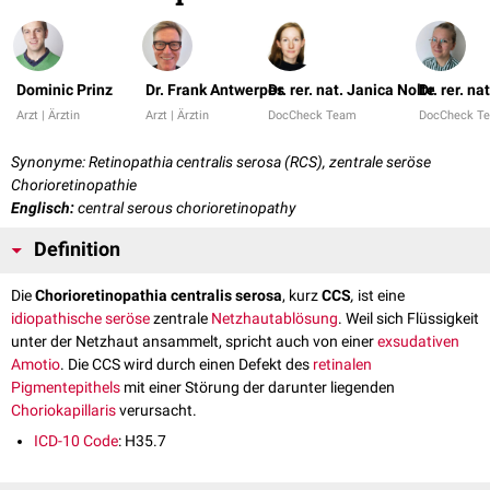
Dominic Prinz
Dr. Frank Antwerpes
Dr. rer. nat. Janica Nolte
Dr. rer. n
Arzt | Ärztin
Arzt | Ärztin
DocCheck Team
DocCheck T
Synonyme: Retinopathia centralis serosa (RCS), zentrale seröse
Chorioretinopathie
Englisch:
central serous chorioretinopathy
Definition
Die
Chorioretinopathia centralis serosa
, kurz
CCS
,
ist eine
idiopathische
seröse
zentrale
Netzhautablösung
. Weil sich Flüssigkeit
unter der Netzhaut ansammelt, spricht auch von einer
exsudativen
Amotio
. Die CCS wird durch einen Defekt des
retinalen
Pigmentepithels
mit einer Störung der darunter liegenden
Choriokapillaris
verursacht.
ICD-10 Code
: H35.7