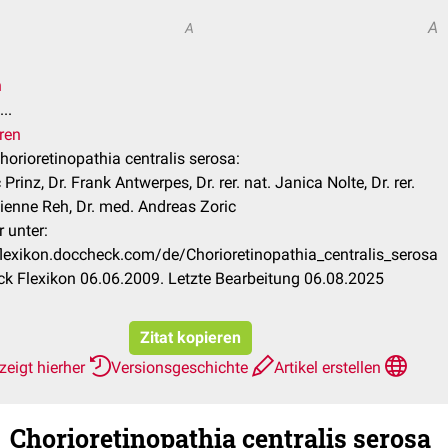
A
A
n
..
ren
Chorioretinopathia centralis serosa:
Prinz, Dr. Frank Antwerpes, Dr. rer. nat. Janica Nolte, Dr. rer.
ienne Reh, Dr. med. Andreas Zoric
 unter:
/flexikon.doccheck.com/de/Chorioretinopathia_centralis_serosa
k Flexikon 06.06.2009. Letzte Bearbeitung 06.08.2025
Zitat kopieren
zeigt hierher
Versionsgeschichte
Artikel erstellen
Chorioretinopathia centralis serosa