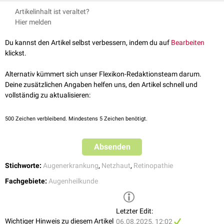
Bei
Rezidiven
oder
progredientem
Krankheitsverlauf ist eine
Fluoreszenzangiographie
: Nachweis des Defektes im Pigmentepithel
50 % der Fälle auf und sind sowohl an denselben als auch an anderen
Grehn, Franz: Augenheilkunde. Berlin Heidelberg New York: Springer-
Laserkoagulation
(
Grünlaser
oder
Mikropuls-Diodenlaser
) des
(Quellpunkt); in der Spätphase ist aufgrund der
Artikelinhalt ist veraltet?
Stellen möglich. Häufige Rezidive können in eine
choroidale
Verlag. 2019
Pigmentepitheldefektes indiziert.
Konvektionsströmung des Farbstoffs eine typische pilzartige
Hier melden
Neovaskularisation
übergehen.
"Rauchfahne" erkennbar
Weitere Therapiemöglichkeiten sind u.a.:
Du kannst den Artikel selbst verbessern, indem du auf
Bearbeiten
Vermeidung von Stress
klickst.
Betablocker
bei erhöhtem
Katecholaminspiegel
im
Blut
VEGF-Inhibitoren
(z.B.
Bevacizumab
): günstige Wirkung auf die
Alternativ kümmert sich unser Flexikon-Redaktionsteam darum.
Hyperpermeabilität
der Choriokapillaris
Deine zusätzlichen Angaben helfen uns, den Artikel schnell und
vollständig zu aktualisieren:
500
Zeichen verbleibend. Mindestens 5 Zeichen benötigt.
Absenden
Stichworte:
Augenerkrankung
,
Netzhaut
,
Retinopathie
Fachgebiete:
Augenheilkunde
Letzter Edit:
Wichtiger Hinweis zu diesem Artikel
06.08.2025, 12:02