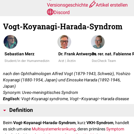
Versionsgeschichte
Artikel erstellen
Discord
Vogt-Koyanagi-Harada-Syndrom
Sebastian Merz
Dr. Frank Antwerpes
Dr. rer. nat. Fabienne
Student/in der Humanmedizin
Arzt | Ärztin
DocCheck Team
nach den Ophthalmologen Alfred Vogt (1879-1943, Schweiz), Yoshizo
Koyanagi (1880-1954, Japan) und Einosuke Harada (1892-1946,
Japan)
Synonym: Uveo-meningitisches Syndrom
Englisch:
Vogt-Koyanagi syndrome, Vogt–Koyanagi–Harada disease
Definition
Beim
Vogt-Koyanagi-Harada-Syndrom
, kurz
VKH-Syndrom
, handelt
es sich um eine
Multisystemerkrankung
, deren primäres
Symptom