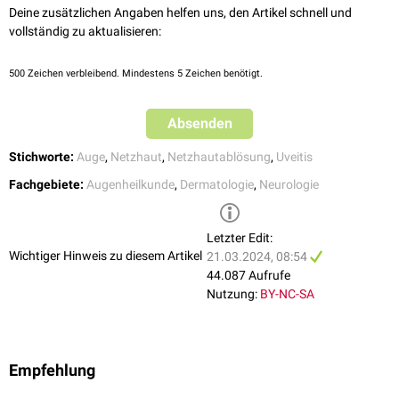
Erhöhte
Liquorzellzahl
Deine zusätzlichen Angaben helfen uns, den Artikel schnell und
vollständig zu aktualisieren:
Krankheitsverlauf
Der Krankheitsverlauf wird in vier Stadien eingeteilt.
500
Zeichen verbleibend. Mindestens 5 Zeichen benötigt.
Prodromalstadium (Meningoenzephalitische Phase):
unspezifische Symptome wie z.B.
Kopfschmerzen
,
Meningismus
und
Schwindel
Absenden
Stadium 2 (Ophthalmologisches Stadium):
Stichworte:
Auge
,
Netzhaut
,
Netzhautablösung
,
Uveitis
verschwommenes Sehen, Augenschmerzen,
Lichtscheu
oder
Zentralskotom
Fachgebiete:
Augenheilkunde
,
Dermatologie
,
Neurologie
akute bilaterale
Panuveitis
,
Stauungspapille
& beidseitige seröse,
nicht-
rhegmatogene
Netzhautablösung
Hörstörungen
, Schwindel und
Tinnitus
Letzter Edit:
Stadium 3 (Hautsymptome):
Wichtiger Hinweis zu diesem Artikel
21.03.2024, 08:54
Poliosis, Alopezie und Vitiligo
44.087 Aufrufe
Chronisch-rezidivierendes Endstadium:
Nutzung:
BY-NC-SA
rezidivierende Uveitis und ophthalmologische Komplikationen
Empfehlung