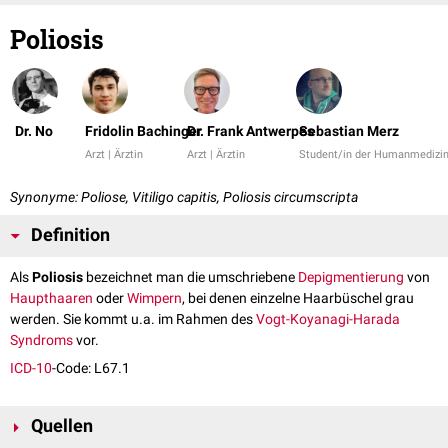
Poliosis
Dr. No
Fridolin Bachinger
Dr. Frank Antwerpes
Sebastian Merz
Arzt | Ärztin
Arzt | Ärztin
Student/in der Humanmedizi
Synonyme: Poliose, Vitiligo capitis, Poliosis circumscripta
Definition
Als
Poliosis
bezeichnet man die umschriebene
Depigmentierung
von
Haupthaaren
oder
Wimpern
, bei denen einzelne Haarbüschel grau
werden. Sie kommt u.a. im Rahmen des
Vogt-Koyanagi-Harada
Syndroms
vor.
ICD-10
-Code: L67.1
Quellen