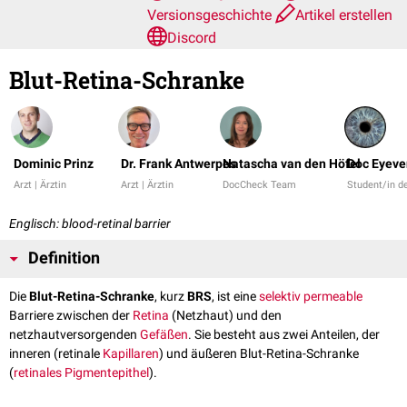
Versionsgeschichte
Artikel erstellen
Discord
Blut-Retina-Schranke
Dominic Prinz
Dr. Frank Antwerpes
Natascha van den Höfel
Doc Eyeve
Arzt | Ärztin
Arzt | Ärztin
DocCheck Team
Student/in 
Englisch: blood-retinal barrier
Definition
Die
Blut-Retina-Schranke
, kurz
BRS
, ist eine
selektiv permeable
Barriere zwischen der
Retina
(Netzhaut) und den
netzhautversorgenden
Gefäßen
. Sie besteht aus zwei Anteilen, der
inneren (retinale
Kapillaren
) und äußeren Blut-Retina-Schranke
(
retinales Pigmentepithel
).