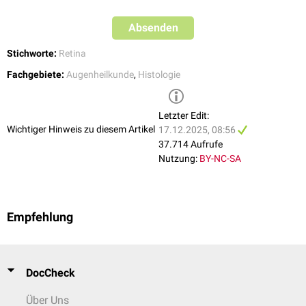
Pigmentepithels
gebildet, die in ihrem apikalen Bereich mit Tight
Junctions verbunden sind. Sie verhindern einen
parazellulären
Absenden
Stoffaustausch aus der Choriokapillaris, die ein
fenestriertes Endothel
aufweist und deshalb für viele
Makromoleküle
durchlässig ist.
Stichworte:
Retina
Fachgebiete:
Augenheilkunde
,
Histologie
Letzter Edit:
Wichtiger Hinweis zu diesem Artikel
17.12.2025, 08:56
37.714 Aufrufe
Nutzung:
BY-NC-SA
Empfehlung
DocCheck
Über Uns