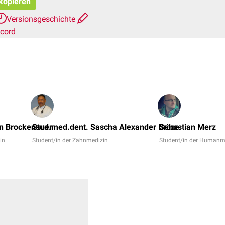
 kopieren
Versionsgeschichte
scord
n Brockenauer
Stud.med.dent. Sascha Alexander Bröse
Sebastian Merz
tin
Student/in der Zahnmedizin
Student/in der Humanm