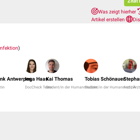
Zitat
Was zeigt hierher
Artikel erstellen
Di
nfektion
)
ank Antwerpes
Inga Haas
Kai Thomas
Tobias Schönauer
Stepha
ztin
DocCheck Team
Student/in der Humanmedizin
Student/in der Humanmedizin
Arzt | Ärz