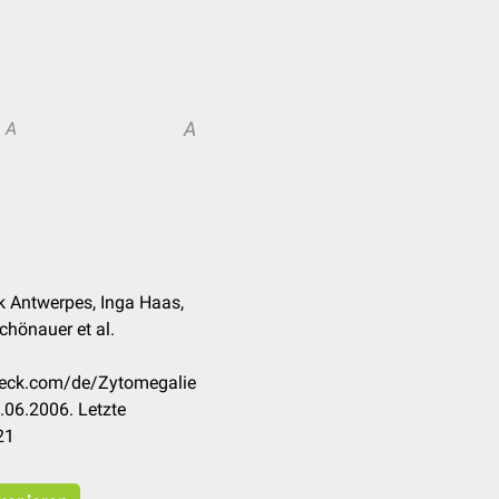
A
A
nk Antwerpes, Inga Haas,
hönauer et al.
check.com/de/Zytomegalie
.06.2006. Letzte
21