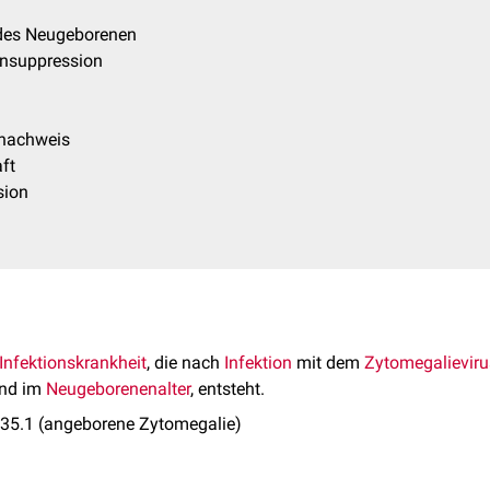
des Neugeborenen
unsuppression
rnachweis
ft
sion
Infektionskrankheit
, die nach
Infektion
mit dem
Zytomegalieviru
nd im
Neugeborenenalter
, entsteht.
P35.1 (angeborene Zytomegalie)