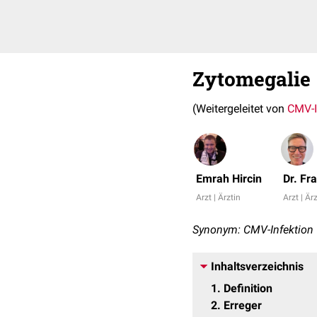
Zytomegalie
(Weitergeleitet von
CMV-I
Emrah Hircin
Dr. Fr
Arzt | Ärztin
Arzt | Är
Synonym: CMV-Infektion
Inhaltsverzeichnis
1
Definition
2
Erreger