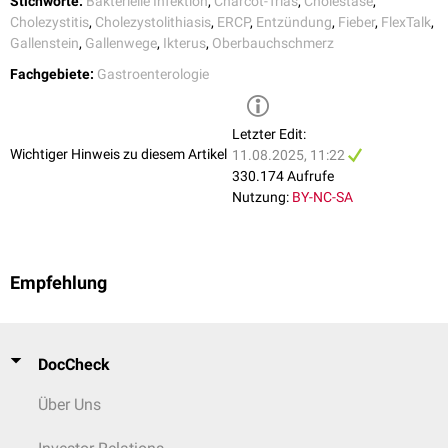
Stichworte:
Bakterielle Infektion
,
Charcot-Trias
,
Cholestase
,
Cholezystitis
,
Cholezystolithiasis
,
ERCP
,
Entzündung
,
Fieber
,
FlexTalk
,
Gallenstein
,
Gallenwege
,
Ikterus
,
Oberbauchschmerz
Fachgebiete:
Gastroenterologie
Letzter Edit:
Wichtiger Hinweis zu diesem Artikel
11.08.2025, 11:22
330.174 Aufrufe
Nutzung:
BY-NC-SA
Empfehlung
DocCheck
Über Uns