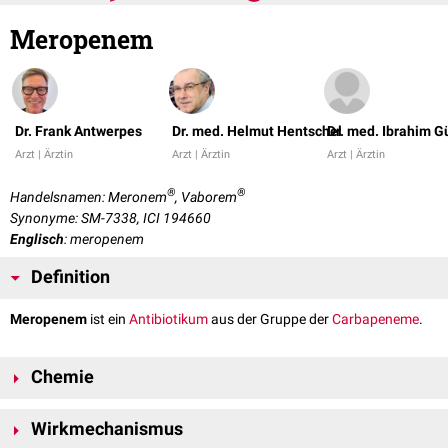
Meropenem
Dr. Frank Antwerpes
Dr. med. Helmut Hentschel
Dr. med. Ibrahim G
Arzt | Ärztin
Arzt | Ärztin
Arzt | Ärztin
®
®
Handelsnamen: Meronem
, Vaborem
Synonyme: SM-7338, ICI 194660
Englisch
: meropenem
Definition
Meropenem
ist ein
Antibiotikum
aus der Gruppe der
Carbapeneme
.
Chemie
Meropenem hat die
Summenformel
C
H
N
O
S und eine
molare Masse
17
25
3
5
Wirkmechanismus
von 383,46 g/
mol
.