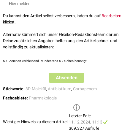
Pharmazeutische Zeitung Arzneistoffe - Meropenem-Vaborbactam
Hier melden
Anpassung anhand der
GFR
nötig.
, abgerufen am 11.12.2024
Hinweis: Diese Dosierungsangaben können Fehler enthalten.
Gelbe Liste Wirkstoffe - Meropenem
, abgerufen am 11.12.2024
Du kannst den Artikel selbst verbessern, indem du auf
Bearbeiten
Ausschlaggebend ist die Dosierungsempfehlung in der
PharmaWiki - Meropenem
, abgerufen am 11.12.2024
klickst.
Herstellerinformation
.
PubChem
441130
MeSH
2028125
Die Anwendung erfolgt
i.v.
als
Bolusinjektion
oder
Kurzinfusion
. In der
Alternativ kümmert sich unser Flexikon-Redaktionsteam darum.
Intensivmedizin
wird Meropenem vorwiegend über Perfusoren, bis hin
Deine zusätzlichen Angaben helfen uns, den Artikel schnell und
zur kontinuierlichen Dauergabe über 24h, appliziert.
vollständig zu aktualisieren:
500
Zeichen verbleibend. Mindestens 5 Zeichen benötigt.
Absenden
Stichworte:
3D-Molekül
,
Antibiotikum
,
Carbapenem
Fachgebiete:
Pharmakologie
Letzter Edit:
Wichtiger Hinweis zu diesem Artikel
11.12.2024, 11:13
309.327 Aufrufe