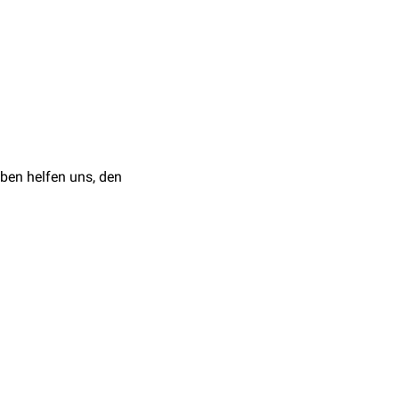
et, um eine
r Du es benutzt, desto
antibiotika
ksamkeit nicht (mehr)
Vorliegen eines
. Als Beispiel wäre hier
ben helfen uns, den
sie deutlich weniger
ist bei sensiblen Erregern