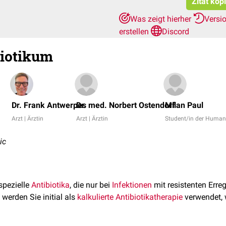
Zitat kop
Was zeigt hierher
Versi
erstellen
Discord
biotikum
Dr. Frank Antwerpes
Dr. med. Norbert Ostendorf
Milan Paul
Arzt | Ärztin
Arzt | Ärztin
Student/in der Huma
ic
spezielle
Antibiotika
, die nur bei
Infektionen
mit resistenten Err
werden Sie initial als
kalkulierte Antibiotikatherapie
verwendet, 