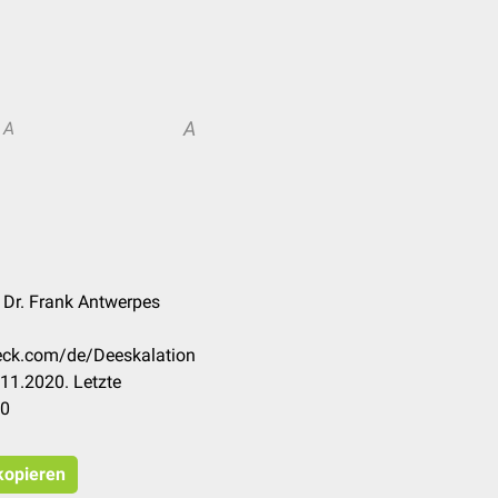
A
A
, Dr. Frank Antwerpes
heck.com/de/Deeskalation
11.2020. Letzte
20
 kopieren