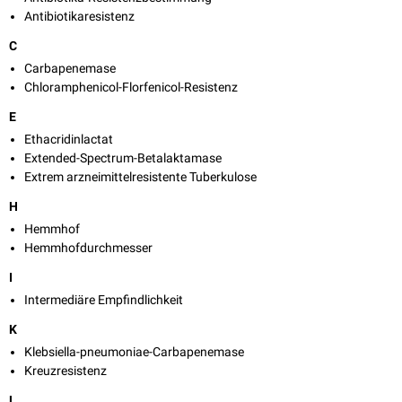
Antibiotikaresistenz
C
Carbapenemase
Chloramphenicol-Florfenicol-Resistenz
E
Ethacridinlactat
Extended-Spectrum-Betalaktamase
Extrem arzneimittelresistente Tuberkulose
H
Hemmhof
Hemmhofdurchmesser
I
Intermediäre Empfindlichkeit
K
Klebsiella-pneumoniae-Carbapenemase
Kreuzresistenz
L