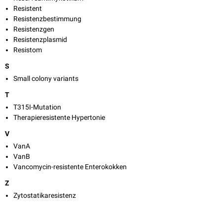
Resistent
Resistenzbestimmung
Resistenzgen
Resistenzplasmid
Resistom
S
Small colony variants
T
T315I-Mutation
Therapieresistente Hypertonie
V
VanA
VanB
Vancomycin-resistente Enterokokken
Z
Zytostatikaresistenz