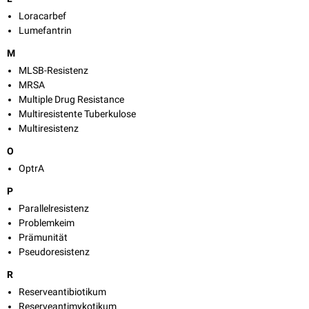
Loracarbef
Lumefantrin
M
MLSB-Resistenz
MRSA
Multiple Drug Resistance
Multiresistente Tuberkulose
Multiresistenz
O
OptrA
P
Parallelresistenz
Problemkeim
Prämunität
Pseudoresistenz
R
Reserveantibiotikum
Reserveantimykotikum