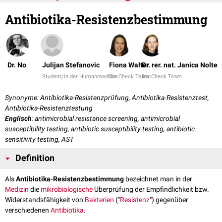
Antibiotika-Resistenzbestimmung
Dr. No
Julijan Stefanovic
Fiona Walter
Dr. rer. nat. Janica Nolte
Student/in der Humanmedizin
DocCheck Team
DocCheck Team
Synonyme: Antibiotika-Resistenzprüfung, Antibiotika-Resistenztest,
Antibiotika-Resistenztestung
Englisch
: antimicrobial resistance screening, antimicrobial
susceptibility testing, antibiotic susceptibility testing, antibiotic
sensitivity testing, AST
Definition
Als
Antibiotika-Resistenzbestimmung
bezeichnet man in der
Medizin
die
mikrobiologische
Überprüfung der Empfindlichkeit bzw.
Widerstandsfähigkeit von
Bakterien
("
Resistenz
") gegenüber
verschiedenen
Antibiotika
.