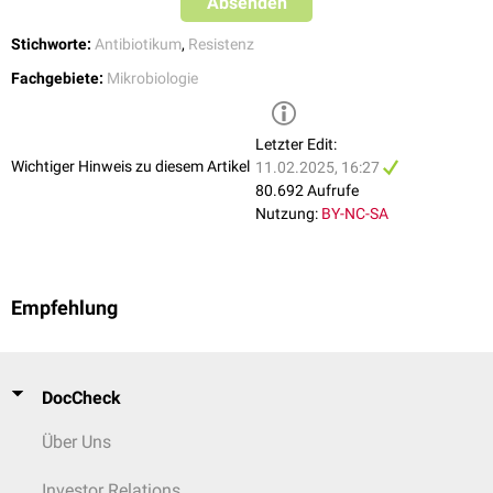
Absenden
Standardisierte Grenzwerte (
clinical breakpoints
) werden von
EUCAST
herausgegeben und dienen als Interpretationshilfe.
Stichworte:
Antibiotikum
,
Resistenz
Fachgebiete:
Mikrobiologie
Letzter Edit:
Wichtiger Hinweis zu diesem Artikel
11.02.2025, 16:27
80.692 Aufrufe
Nutzung:
BY-NC-SA
Empfehlung
DocCheck
Über Uns
Investor Relations