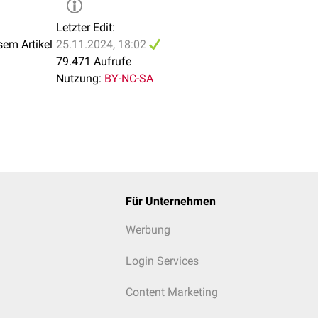
t werden. Wenn möglich, sollte eine
Deeskalation
vorgenommen
ika
wirken, sofern der Erreger sensibel ist, oft besser als
Reservea
Letzter Edit:
stenzen zu umgehen.
sem Artikel
25.11.2024, 18:02
79.471 Aufrufe
Nutzung:
BY-NC-SA
Für Unternehmen
Werbung
Login Services
Content Marketing