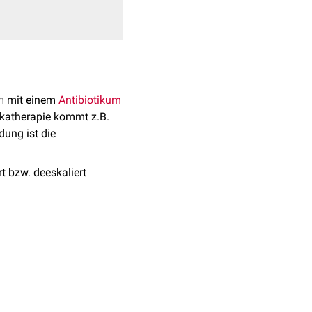
m
mit einem
Antibiotikum
ikatherapie kommt z.B.
ung ist die
t bzw. deeskaliert
erwendet.
iotikatherapie bei
 des
klinischen Bildes
,
ie das Vorgehen bei
echnet" und gegen diese
. Dabei kommen häufig