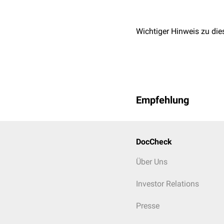
gegebenenfalls angepass
Schmalspektrumantibiot
dazu gedacht sind, Resi
Wichtiger Hinweis zu die
Empfehlung
DocCheck
Über Uns
Investor Relations
Presse