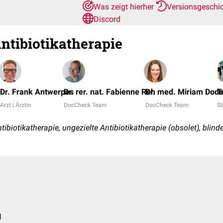
Was zeigt hierher
Versionsgeschi
Discord
Antibiotikatherapie
Dr. Frank Antwerpes
Dr. rer. nat. Fabienne Reh
Dr. med. Miriam Dod
T
Arzt | Ärztin
DocCheck Team
DocCheck Team
S
biotikatherapie, ungezielte Antibiotikatherapie (obsolet), blind
l