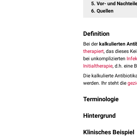
5
Vor- und Nachteil
6
Quellen
Definition
Bei der
kalkulierten Anti
therapiert
, das dieses Ke
bei unkomplizierten
Infe
Initialtherapie
, d.h. eine
Die kalkulierte Antibioti
werden. Ihr steht die
gezi
Terminologie
Die Begriffe "kalkuliert
Hintergrund
Einige Autoren differenzi
"Kalkuliert" bedeutet i
unbekanntem Keimspektru
Klinisches Beispiel
aber noch vor der exakte
schweren Infektionen, b