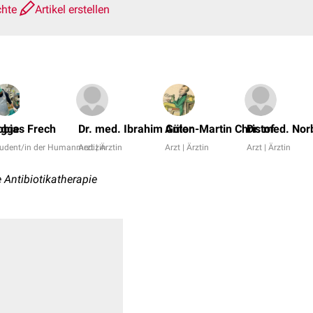
chte
Artikel erstellen
egge
obias Frech
Dr. med. Ibrahim Güler
Anton-Martin Christof
Dr. med. Nor
tudent/in der Humanmedizin
Arzt | Ärztin
Arzt | Ärztin
Arzt | Ärztin
e Antibiotikatherapie