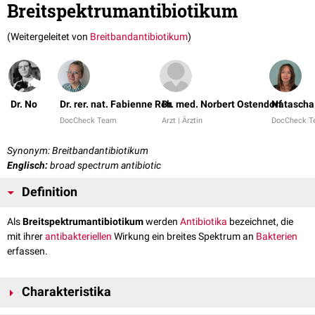
Breitspektrumantibiotikum
(Weitergeleitet von
Breitbandantibiotikum
)
Dr. No
Dr. rer. nat. Fabienne Reh
Dr. med. Norbert Ostendorf
Natascha
DocCheck Team
Arzt | Ärztin
DocCheck 
Synonym: Breitbandantibiotikum
Englisch:
broad spectrum antibiotic
Definition
Als
Breitspektrumantibiotikum
werden
Antibiotika
bezeichnet, die
mit ihrer
antibakteriellen
Wirkung ein breites Spektrum an
Bakterien
erfassen.
Charakteristika
Es ist nicht einheitlich definiert, wie breit das erfasste Wirkungsspektrum