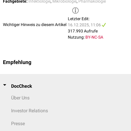
Fachgebiete:
Infektiologie
,
Mikrobiologie
,
Pharmakologie
Moxifloxacin
Piperacillin
Telithromycin
Letzter Edit:
Tigecyclin
Wichtiger Hinweis zu diesem Artikel
16.12.2025, 11:06
Oft kommen Breitspektrumantibiotika im Rahmen einer
kalkulierten
317.993 Aufrufe
Antibiotikatherapie
zum Einsatz, wenn die
Erreger
noch nicht identifiziert
Nutzung:
BY-NC-SA
sind, aber mit einer schnellen Antibiose die wahrscheinlichsten
Pathogene
eliminiert werden müssen (z.B. Ceftriaxon + Ampicillin bei
Meningitis
).
Empfehlung
DocCheck
Über Uns
Investor Relations
Presse