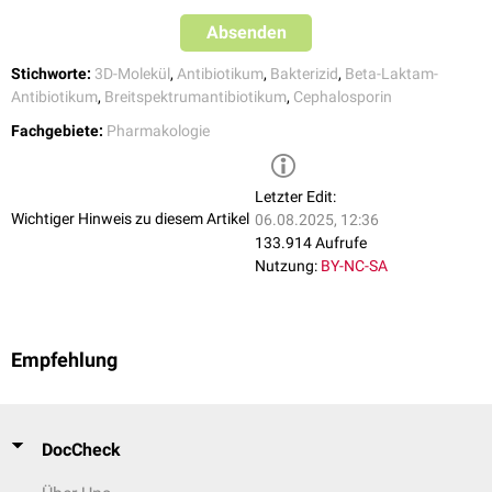
Acinetobacter baumannii
Absenden
Enterobacter
Citrobacter freundii
Stichworte:
3D-Molekül
,
Antibiotikum
,
Bakterizid
,
Beta-Laktam-
Serratia marcescens
Antibiotikum
,
Breitspektrumantibiotikum
,
Cephalosporin
Morganella morganii
Fachgebiete:
Pharmakologie
Anaerobier
Cefotaxim ist
Betalaktamase
-stabil. Im grampositiven Bereich hat es
eine unzureichende Wirksamkeit gegen
Staphylokokken
. Bei schweren
Letzter Edit:
Infektionen sollten Wirkungslücken gegen
Enterokokken
mit
Wichtiger Hinweis zu diesem Artikel
06.08.2025, 12:36
Aminoglykosiden oder
Ampicillin
geschlossen werden.
133.914 Aufrufe
Nutzung:
BY-NC-SA
Cefotaxim wirkt zwar gegen Pseudomonas, bei einer gesicherten
Pseudomonas-Infektion sollten jedoch andere Antibiotika wie
Piperacillin
,
Tobramycin
,
Ciprofloxacin
u.a. präferiert werden.
Empfehlung
DocCheck