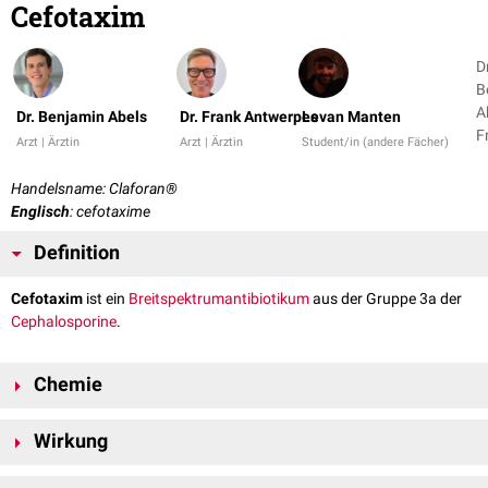
Cefotaxim
D
B
A
Dr. Benjamin Abels
Dr. Frank Antwerpes
Levan Manten
F
Arzt | Ärztin
Arzt | Ärztin
Student/in (andere Fächer)
A
+
Handelsname: Claforan®
Englisch
: cefotaxime
Definition
Cefotaxim
ist ein
Breitspektrumantibiotikum
aus der Gruppe 3a der
Cephalosporine
.
Chemie
Cefotaxim hat die
Summenformel
C
H
N
O
S
und eine
molare Masse
16
17
5
7
2
Wirkung
von 455,47 g/
mol
.
Cefotaxim wird
parenteral
(
i.v.
) verabreicht und wirkt, wie alle