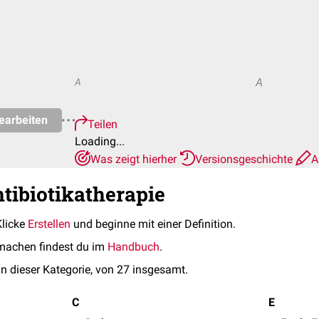
A
A
earbeiten
Teilen
Loading...
Was zeigt hierher
Versionsgeschichte
A
ntibiotikatherapie
Klicke
Erstellen
und beginne mit einer Definition.
machen findest du im
Handbuch
.
in dieser Kategorie, von 27 insgesamt.
C
E