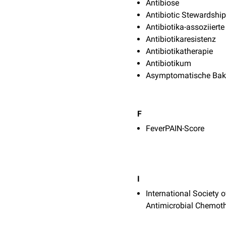
Antibiose
Antibiotic Stewardship
Antibiotika-assoziierte
Antibiotikaresistenz
Antibiotikatherapie
Antibiotikum
Asymptomatische Bakt
F
FeverPAIN-Score
I
International Society o
Antimicrobial Chemot