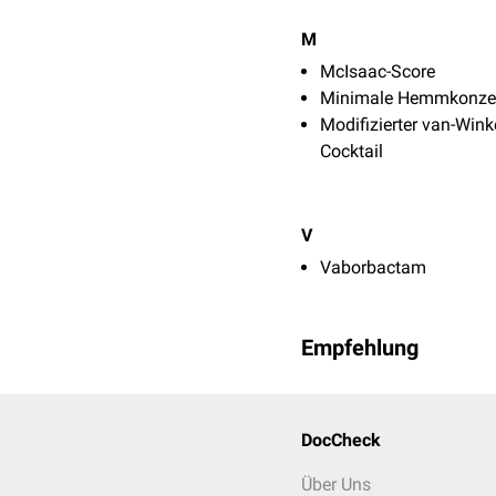
M
McIsaac-Score
Minimale Hemmkonzen
Modifizierter van-Wink
Cocktail
V
Vaborbactam
Empfehlung
DocCheck
Über Uns