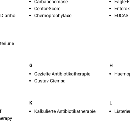
Carbapenemase
Eagle-E
Centor-Score
Entero
 Diarrhö
Chemoprophylaxe
EUCAS
eriurie
G
H
Gezielte Antibiotikatherapie
Haemop
Gustav Giemsa
K
L
f
Kalkulierte Antibiotikatherapie
Listeri
herapy