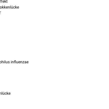
ffekt
kokkenlücke
T
hilus influenzae
enlücke