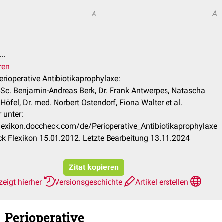
A
A
n
..
ren
Perioperative Antibiotikaprophylaxe:
MSc. Benjamin-Andreas Berk, Dr. Frank Antwerpes, Natascha
Höfel, Dr. med. Norbert Ostendorf, Fiona Walter et al.
 unter:
flexikon.doccheck.com/de/Perioperative_Antibiotikaprophylaxe
k Flexikon 15.01.2012. Letzte Bearbeitung 13.11.2024
Zitat kopieren
eigt hierher
Versionsgeschichte
Artikel erstellen
Perioperative