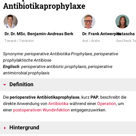
Antibiotikaprophylaxe
Dr. Dr. MSc. Benjamin-Andreas Berk
Dr. Frank Antwerpes
Natascha 
Tierarzt | Tierärztin
Arzt | Ärztin
DocCheck T
Synonyme: perioperative Antibiotika-Prophylaxe, perioperative
prophylaktische Antibiose
Englisch
: perioperative antibiotic prophylaxis, perioperative
antimicrobial prophylaxis
Definition
Die
perioperative Antibiotikaprophylaxe
, kurz
PAP
, beschreibt die
direkte Anwendung von
Antibiotika
während einer
Operation
, um
einer
postoperativen Wundinfektion
entgegenzuwirken.
Hintergrund