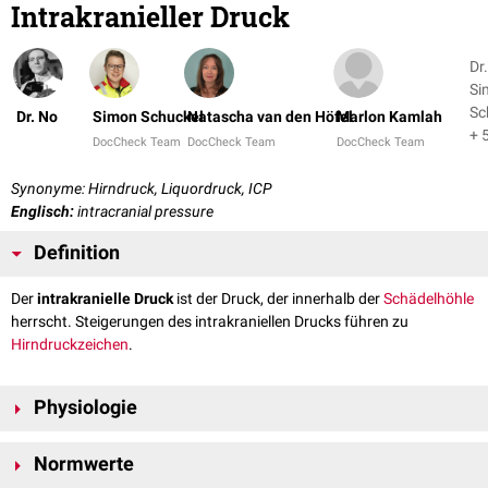
Intrakranieller Druck
Dr
Si
Sc
Dr. No
Simon Schuckel
Natascha van den Höfel
Marlon Kamlah
+ 
DocCheck Team
DocCheck Team
DocCheck Team
Synonyme: Hirndruck, Liquordruck, ICP
Englisch:
intracranial pressure
Definition
Der
intrakranielle Druck
ist der Druck, der innerhalb der
Schädelhöhle
herrscht. Steigerungen des intrakraniellen Drucks führen zu
Hirndruckzeichen
.
Physiologie
Der
Hirnschädel
enthält neben dem
Gehirn
ungefähr 70 ml
Liquor
Normwerte
cerebrospinalis
und 100 ml
Blut
. Der
Schädel
verknöchert bereits in den