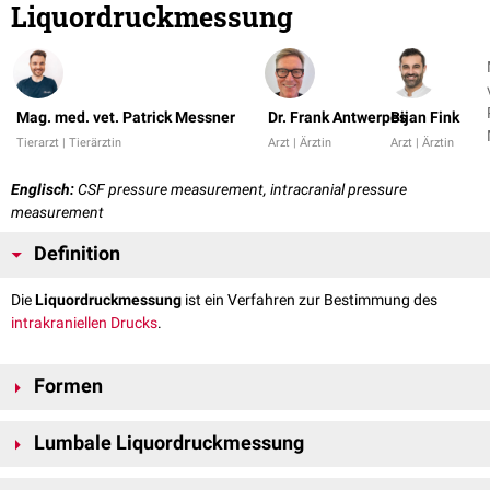
Liquordruckmessung
Mag. med. vet. Patrick Messner
Dr. Frank Antwerpes
Bijan Fink
Tierarzt | Tierärztin
Arzt | Ärztin
Arzt | Ärztin
Englisch:
CSF pressure measurement, intracranial pressure
measurement
Definition
Die
Liquordruckmessung
ist ein Verfahren zur Bestimmung des
intrakraniellen Drucks
.
Formen
Der Liquordruck kann in zwei Varianten gemessen werden:
Lumbale Liquordruckmessung
spinal
mittels
Lumbalpunktion
intrakraniell
über einen
Ventrikelkatheter
im Rahmen eines