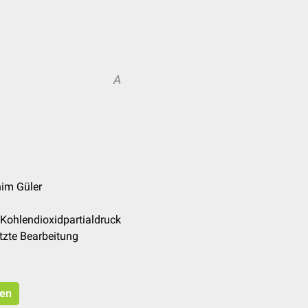
A
him Güler
Kohlendioxidpartialdruck
tzte Bearbeitung
ren