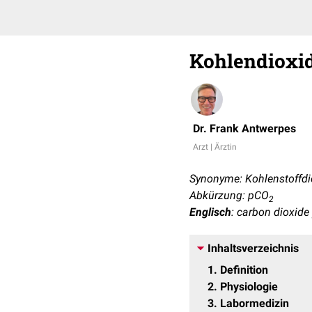
Kohlendioxid
Dr. Frank Antwerpes
Arzt | Ärztin
Synonyme: Kohlenstoffdi
Abkürzung: pCO
2
Englisch
: carbon dioxide 
Inhaltsverzeichnis
1
Definition
2
Physiologie
3
Labormedizin