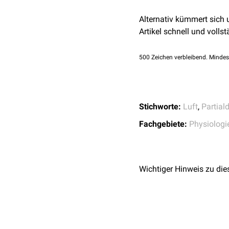
c=α x P
Alternativ kümmert sich
α ist dabei der Bunsen'sc
Artikel schnell und vollst
Je höher der Partialdruck 
Gases. Wesentlich beeinfl
500
Zeichen verbleibend. Mindes
Kohlenstoffdioxid
höher i
Stichworte:
Luft
,
Partial
Fachgebiete:
Physiologi
Wichtiger Hinweis zu die