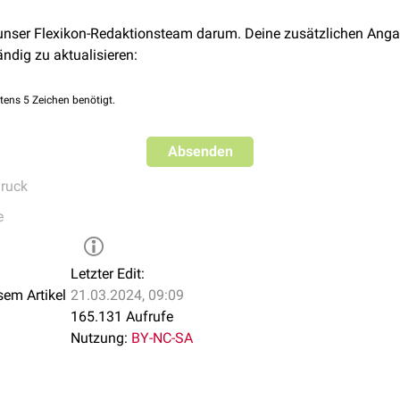
 unser Flexikon-Redaktionsteam darum. Deine zusätzlichen Anga
he Löslichkeitskoeffizient, c die Konzentration des gelösten Gas
ändig zu aktualisieren:
ist, desto größer ist auch der Anteil des in einer Flüssigkeit (zu
usst wird die Löslichkeit allerdings von der stoffspezifischen Ko
tens 5 Zeichen benötigt.
st als für Sauerstoff.
Absenden
druck
e
Letzter Edit:
sem Artikel
21.03.2024, 09:09
165.131 Aufrufe
Nutzung:
BY-NC-SA