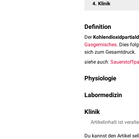
4
Klinik
Definition
Der
Kohlendioxidpartial
Gasgemisches
. Dies fo
sich zum Gesamtdruck.
siehe auch:
Sauerstoffpa
Physiologie
Physiologisch
von Bedeut
Labormedizin
beträgt der Volumenante
Der Kohlendioxidpartiald
Da der auf Meereshöhe h
Klinik
wird klinisch meist in
mm
Kohlendioxidpartialdruck
zwischen 35 und 45 mm
pCO
(a)) liegt bei 4,6–6,
Bei einer verminderten 
Artikelinhalt ist veralt
2
widerspiegelt. Ist er ver
Säurenüberschuss im Blu
Du kannst den Artikel se
(
Hyperventilation
) sinkt
Der Partialdruck eines Ga