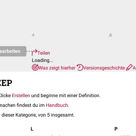
A
A
earbeiten
Teilen
Loading...
Was zeigt hierher
Versionsgeschichte
A
EEP
Klicke
Erstellen
und beginne mit einer Definition.
machen findest du im
Handbuch
.
 dieser Kategorie, von 5 insgesamt.
L
P