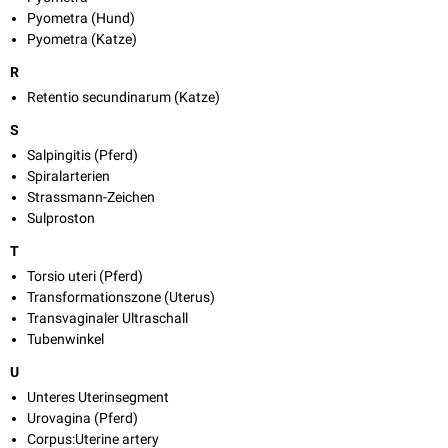
Pyometra (Hund)
Pyometra (Katze)
R
Retentio secundinarum (Katze)
S
Salpingitis (Pferd)
Spiralarterien
Strassmann-Zeichen
Sulproston
T
Torsio uteri (Pferd)
Transformationszone (Uterus)
Transvaginaler Ultraschall
Tubenwinkel
U
Unteres Uterinsegment
Urovagina (Pferd)
Corpus:Uterine artery