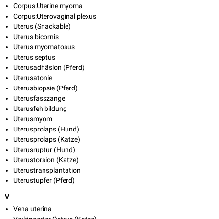
Corpus:Uterine myoma
Corpus:Uterovaginal plexus
Uterus (Snackable)
Uterus bicornis
Uterus myomatosus
Uterus septus
Uterusadhäsion (Pferd)
Uterusatonie
Uterusbiopsie (Pferd)
Uterusfasszange
Uterusfehlbildung
Uterusmyom
Uterusprolaps (Hund)
Uterusprolaps (Katze)
Uterusruptur (Hund)
Uterustorsion (Katze)
Uterustransplantation
Uterustupfer (Pferd)
V
Vena uterina