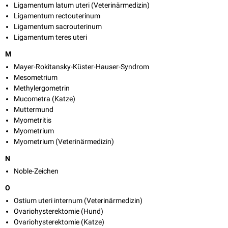
Ligamentum latum uteri (Veterinärmedizin)
Ligamentum rectouterinum
Ligamentum sacrouterinum
Ligamentum teres uteri
M
Mayer-Rokitansky-Küster-Hauser-Syndrom
Mesometrium
Methylergometrin
Mucometra (Katze)
Muttermund
Myometritis
Myometrium
Myometrium (Veterinärmedizin)
N
Noble-Zeichen
O
Ostium uteri internum (Veterinärmedizin)
Ovariohysterektomie (Hund)
Ovariohysterektomie (Katze)