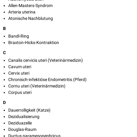
Allen-Masters-Syndrom
Arteria uterina
Atonische Nachblutung
B
Bandl-Ring
Braxton-Hicks-Kontraktion
C
Canalis cervicis uteri (Veterinärmedizin)
Cavum uteri
Cervix uteri
Chronisch-infektiöse Endometritis (Pferd)
Cornu uteri (Veterinärmedizin)
Corpus uteri
D
Dauerrolligkeit (Katze)
Dezidualisierung
Deziduazelle
Douglas-Raum
Ductus paramesonephricus