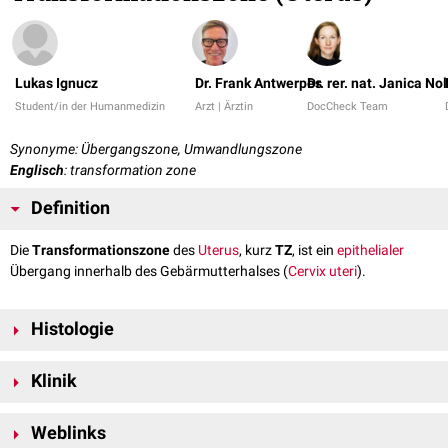
Lukas Ignucz
Dr. Frank Antwerpes
Dr. rer. nat. Janica No
Student/in der Humanmedizin
Arzt | Ärztin
DocCheck Team
Synonyme: Übergangszone, Umwandlungszone
Englisch
: transformation zone
Definition
Die
Transformationszone
des
Uterus
, kurz
TZ
, ist ein
epithelialer
Übergang innerhalb des Gebärmutterhalses (
Cervix uteri
).
Histologie
Im Gebärmutterhals findet sich eine klare Grenze zwischen dem
Klinik
Zylinderepithel
der
Endozervix
und dem
unverhornten mehrschichtigen
Plattenepithel
der
Ektozervix
. Die Lage dieser Transformationszone
Die
Transformationszone
des Uterus ist, wie auch andere
ändert sich mit dem Alter. So befindet sie sich vor der
Pubertät
noch weit
Weblinks
Transformationszonen,
prädisponiert
für
Infektionen
und
maligne
im Gebärmutterhals. Mit dem Erreichen der
Geschlechtsreife
kommt es