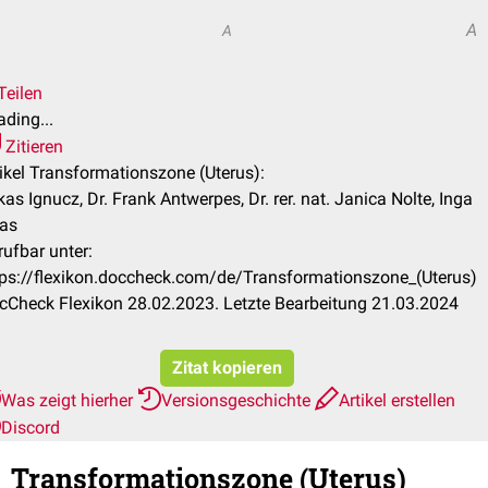
A
A
Teilen
ding...
Zitieren
tikel Transformationszone (Uterus):
as Ignucz, Dr. Frank Antwerpes, Dr. rer. nat. Janica Nolte, Inga
as
rufbar unter:
tps://flexikon.doccheck.com/de/Transformationszone_(Uterus)
cCheck Flexikon 28.02.2023. Letzte Bearbeitung 21.03.2024
Zitat kopieren
Was zeigt hierher
Versionsgeschichte
Artikel erstellen
Discord
Transformationszone (Uterus)