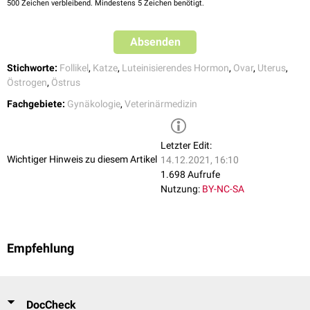
500
Zeichen verbleibend. Mindestens 5 Zeichen benötigt.
Absenden
Stichworte:
Follikel
,
Katze
,
Luteinisierendes Hormon
,
Ovar
,
Uterus
,
Östrogen
,
Östrus
Fachgebiete:
Gynäkologie
,
Veterinärmedizin
Letzter Edit:
Wichtiger Hinweis zu diesem Artikel
14.12.2021, 16:10
1.698 Aufrufe
Nutzung:
BY-NC-SA
Empfehlung
DocCheck