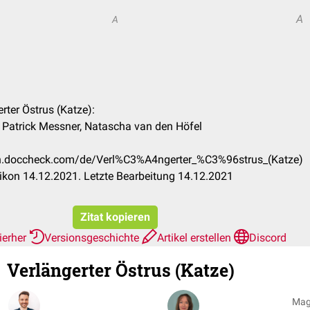
A
A
erter Östrus (Katze):
 Patrick Messner, Natascha van den Höfel
:
kon.doccheck.com/de/Verl%C3%A4ngerter_%C3%96strus_(Katze)
kon 14.12.2021. Letzte Bearbeitung 14.12.2021
Zitat kopieren
ierher
Versionsgeschichte
Artikel erstellen
Discord
Verlängerter Östrus (Katze)
Mag