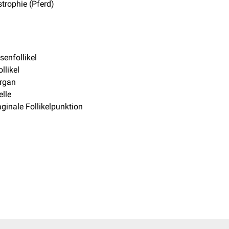
trophie (Pferd)
senfollikel
ollikel
rgan
lle
ginale Follikelpunktion