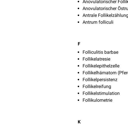
Anovulatorischer Follik
Anovulatorischer Östru
Antrale Follikelzählun
Antrum folliculi
F
Folliculitis barbae
Follikelatresie
Follikelepithelzelle
Follikelhämatom (Pfer
Follikelpersistenz
Follikelreifung
Follikelstimulation
Follikulometrie
K