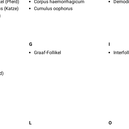
el (Pferd)
Corpus haemorrhagicum
Demodi
s (Katze)
Cumulus oophorus
g
G
I
Graaf-Follikel
Interfol
d)
L
O