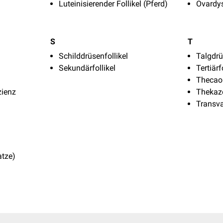
Luteinisierender Follikel (Pferd)
Ovardys
S
T
Schilddrüsenfollikel
Talgdrü
Sekundärfollikel
Tertiärf
Thecao
zienz
Thekaze
Transva
atze)