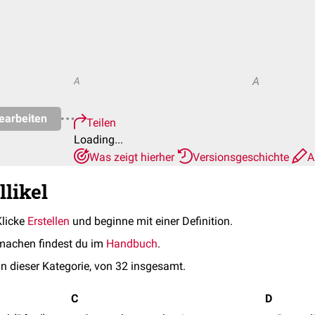
A
A
earbeiten
Teilen
Loading...
Was zeigt hierher
Versionsgeschichte
A
llikel
Klicke
Erstellen
und beginne mit einer Definition.
machen findest du im
Handbuch
.
in dieser Kategorie, von 32 insgesamt.
C
D