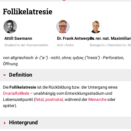
Follikelatresie
Attill Saemann
Dr. Frank Antwerpes
Dr. rer. nat. Maximilia
Student/in der Humanmedizin
Arzt | Ärztin
Biologe/in | Chemiker/in | 
von altgriechisch: ἀ- ("a-") - nicht, ohne; τρῆσις ("tresis") - Perforation,
Öffnung
Definition
Die
Follikelatresie
ist die Rückbildung bzw. der Untergang eines
Ovarialfollikels
– unabhängig vom Entwicklungsstadium und
Lebenszeitpunkt (
fetal
,
postnatal
, während der
Menarche
oder
später).
Hintergrund