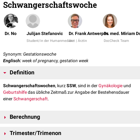
Schwangerschaftswoche
Dr. No
Julijan Stefanovic
Dr. Frank Antwerpes
Dr. med. Miriam 
Student/in der Humanmedizin
Arzt | Ärztin
DocCheck Team
Synonym: Gestationswoche
Englisch:
week of pregnancy, gestation week
Definition
Schwangerschaftswochen
, kurz
SSW
, sind in der
Gynäkologie
und
Geburtshilfe
das übliche Zeitmaß zur Angabe der Bestehensdauer
einer
Schwangerschaft
.
Berechnung
Eine Schwangerschaft beginnt mit der
Befruchtung
und endet mit der
Trimester/Trimenon
Entbindung
.