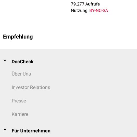
präzisierend: 34 abgeschlossene SSW + 3 Tage der 35. SSW.
79.277 Aufrufe
Nutzung:
BY-NC-SA
Empfehlung
DocCheck
Über Uns
Investor Relations
Presse
Karriere
Für Unternehmen