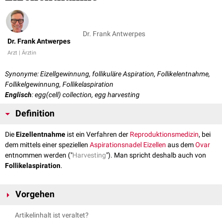
Dr. Frank Antwerpes
Dr. Frank Antwerpes
Arzt | Ärztin
Synonyme: Eizellgewinnung, follikuläre Aspiration, Follikelentnahme,
Follikelgewinnung, Follikelaspiration
Englisch
: egg(cell) collection, egg harvesting
Definition
Die
Eizellentnahme
ist ein Verfahren der
Reproduktionsmedizin
, bei
dem mittels einer speziellen
Aspirationsnadel
Eizellen
aus dem
Ovar
entnommen werden ("
Harvesting
"). Man spricht deshalb auch von
Follikelaspiration
.
Vorgehen
Die Eizellentnahme schließt sich unmittelbar an eine erfolgreiche
Artikelinhalt ist veraltet?
Follikelstimulation
an. Der Eingriff wird
ambulant
unter
sonographischer