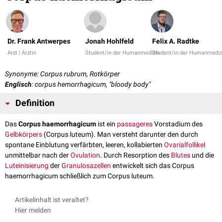
Dr. Frank Antwerpes
Jonah Hohlfeld
Felix A. Radtke
Arzt | Ärztin
Student/in der Humanmedizin
Student/in der Humanmediz
Synonyme: Corpus rubrum, Rotkörper
Englisch
: corpus hemorrhagicum, "bloody body"
Definition
Das
Corpus haemorrhagicum
ist ein
passageres
Vorstadium des
Gelbkörpers
(Corpus luteum). Man versteht darunter den durch
spontane Einblutung verfärbten, leeren, kollabierten
Ovarialfollikel
unmittelbar nach der
Ovulation
. Durch Resorption des
Blutes
und die
Luteinisierung
der
Granulosazellen
entwickelt sich das Corpus
haemorrhagicum schließlich zum Corpus luteum.
Artikelinhalt ist veraltet?
Hier melden