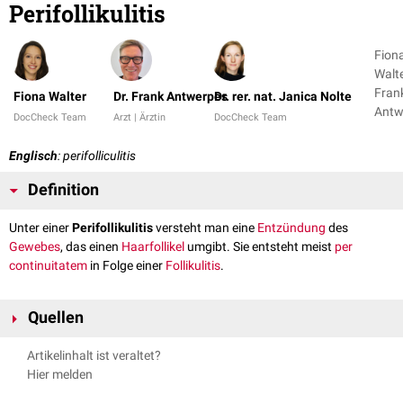
Perifollikulitis
Fion
Walte
Fran
Fiona Walter
Dr. Frank Antwerpes
Dr. rer. nat. Janica Nolte
Antw
DocCheck Team
Arzt | Ärztin
DocCheck Team
+ 1
Englisch
: perifolliculitis
Definition
Unter einer
Perifollikulitis
versteht man eine
Entzündung
des
Gewebes
, das einen
Haarfollikel
umgibt. Sie entsteht meist
per
continuitatem
in Folge einer
Follikulitis
.
Quellen
Pschyrembel - Perifollikulitis
, abgerufen am 03.05.2022
Artikelinhalt ist veraltet?
Hier melden