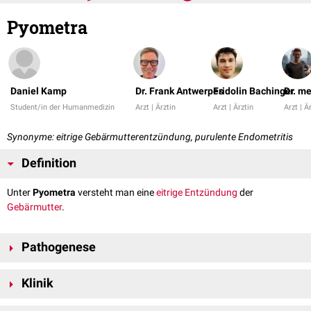
Pyometra
Daniel Kamp
Dr. Frank Antwerpes
Fridolin Bachinger
Dr. me
Student/in der Humanmedizin
Arzt | Ärztin
Arzt | Ärztin
Arzt | Ä
Synonyme: eitrige Gebärmutterentzündung, purulente Endometritis
Definition
Unter
Pyometra
versteht man eine
eitrige
Entzündung
der
Gebärmutter
.
Pathogenese
Erreger sind in der Regel aus der
Vagina
verschleppte
Bakterien
, die über
Klinik
die
Portio
aufsteigen, z.B.
Staphylokokken
,
Streptokokken
oder
Escherichia coli
. Durch das Eindringen der Erreger kommt es zur
Übelriechender
Ausfluss