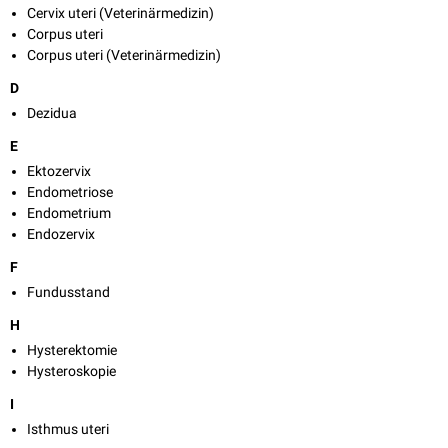
Cervix uteri (Veterinärmedizin)
Corpus uteri
Corpus uteri (Veterinärmedizin)
D
Dezidua
E
Ektozervix
Endometriose
Endometrium
Endozervix
F
Fundusstand
H
Hysterektomie
Hysteroskopie
I
Isthmus uteri