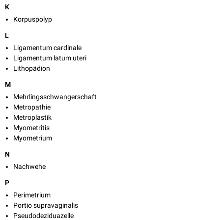
K
Korpuspolyp
L
Ligamentum cardinale
Ligamentum latum uteri
Lithopädion
M
Mehrlingsschwangerschaft
Metropathie
Metroplastik
Myometritis
Myometrium
N
Nachwehe
P
Perimetrium
Portio supravaginalis
Pseudodeziduazelle