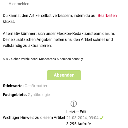
regelhaft verwendet. Stattdessen werden die spezifischen
Hier melden
Krankheitsbilder genannt.
In der Veterinärmedizin (z.B. bei Katzen) zählen unter anderem folgende
Du kannst den Artikel selbst verbessern, indem du auf
Bearbeiten
Krankheitsbilder zu den Metropathien:
klickst.
Glandulärzystische Endometriumhyperplasie
Alternativ kümmert sich unser Flexikon-Redaktionsteam darum.
Endometritis
Deine zusätzlichen Angaben helfen uns, den Artikel schnell und
Pyometra
vollständig zu aktualisieren:
500
Zeichen verbleibend. Mindestens 5 Zeichen benötigt.
Absenden
Stichworte:
Gebärmutter
Fachgebiete:
Gynäkologie
Letzter Edit:
Wichtiger Hinweis zu diesem Artikel
21.03.2024, 09:04
3.295 Aufrufe