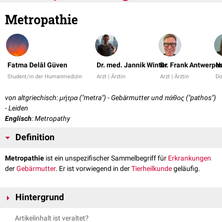
Metropathie
Fatma Delâl Güven
Dr. med. Jannik Winter
Dr. Frank Antwerpe
N
Student/in der Humanmedizin
Arzt | Ärztin
Arzt | Ärztin
Do
von altgriechisch: μήτρα ("metra") - Gebärmutter und πάθος ("pathos")
- Leiden
Englisch
: Metropathy
Definition
Metropathie
ist ein unspezifischer Sammelbegriff für
Erkrankungen
der
Gebärmutter
. Er ist vorwiegend in der
Tierheilkunde
geläufig.
Hintergrund
In der aktuellen Literatur der Humanmedizin wird der Begriff nicht mehr
Artikelinhalt ist veraltet?